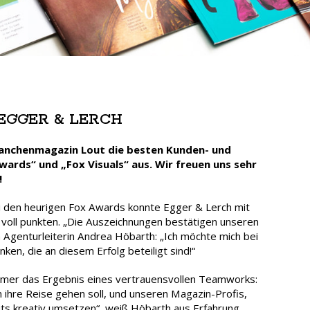
EGGER & LERCH
Branchenmagazin Lout die besten Kunden- und
ards“ und „Fox Visuals“ aus. Wir freuen uns sehr
!
ei den heurigen Fox Awards konnte Egger & Lerch mit
voll punkten. „Die Auszeichnungen bestätigen unseren
h Agenturleiterin Andrea Höbarth: „Ich möchte mich bei
ken, die an diesem Erfolg beteiligt sind!“
mer das Ergebnis eines vertrauensvollen Teamworks:
 ihre Reise gehen soll, und unseren Magazin-Profis,
uts kreativ umsetzen“, weiß Höbarth aus Erfahrung.