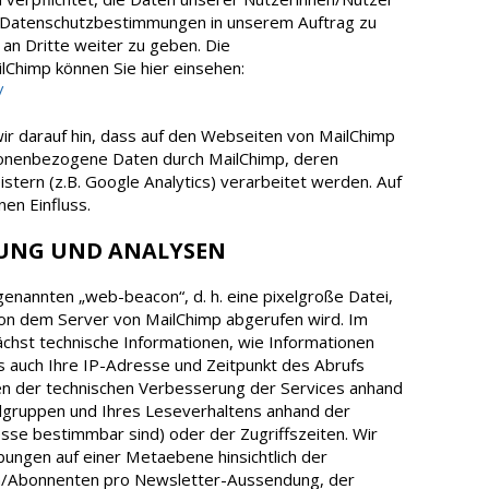
 Datenschutzbestimmungen in unserem Auftrag zu
 an Dritte weiter zu geben. Die
Chimp können Sie hier einsehen:
y/
 darauf hin, dass auf den Webseiten von MailChimp
sonenbezogene Daten durch MailChimp, deren
stern (z.B. Google Analytics) verarbeitet werden. Auf
en Einfluss.
EBUNG UND ANALYSEN
genannten „web-beacon“, d. h. eine pixelgroße Datei,
on dem Server von MailChimp abgerufen wird. Im
hst technische Informationen, wie Informationen
 auch Ihre IP-Adresse und Zeitpunkt des Abrufs
en der technischen Verbesserung der Services anhand
elgruppen und Ihres Leseverhaltens anhand der
esse bestimmbar sind) oder der Zugriffszeiten. Wir
bungen auf einer Metaebene hinsichtlich der
en/Abonnenten pro Newsletter-Aussendung, der