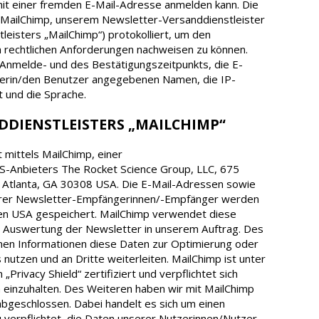
mit einer fremden E-Mail-Adresse anmelden kann. Die
MailChimp, unserem Newsletter-Versanddienstleister
tleisters „MailChimp“) protokolliert, um den
rechtlichen Anforderungen nachweisen zu können.
 Anmelde- und des Bestätigungszeitpunkts, die E-
zerin/den Benutzer angegebenen Namen, die IP-
t und die Sprache.
ANDDIENSTLEISTERS „MAILCHIMP“
 mittels MailChimp, einer
S-Anbieters The Rocket Science Group, LLC, 675
 Atlanta, GA 30308 USA. Die E-Mail-Adressen sowie
serer Newsletter-Empfängerinnen/-Empfänger werden
den USA gespeichert. MailChimp verwendet diese
 Auswertung der Newsletter in unserem Auftrag. Des
nen Informationen diese Daten zur Optimierung oder
nutzen und an Dritte weiterleiten. MailChimp ist unter
vacy Shield“ zertifiziert und verpflichtet sich
einzuhalten. Des Weiteren haben wir mit MailChimp
bgeschlossen. Dabei handelt es sich um einen
u verpflichtet, die Daten unserer Nutzerinnen/Nutzer