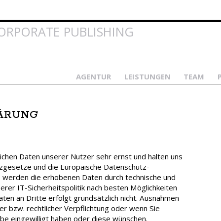
Direkt
zum
Inhalt
ORPORATE PUBLISHING
AGENTUR
LEISTUNGEN
TEAM
ÄRUNG
ichen Daten unserer Nutzer sehr ernst und halten uns
tzgesetze und die Europäische Datenschutz-
werden die erhobenen Daten durch technische und
rer IT-Sicherheitspolitik nach besten Möglichkeiten
ten an Dritte erfolgt grundsätzlich nicht. Ausnahmen
her bzw. rechtlicher Verpflichtung oder wenn Sie
abe eingewilligt haben oder diese wünschen.