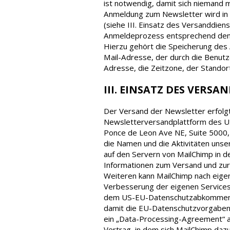
ist notwendig, damit sich niemand 
Anmeldung zum Newsletter wird in 
(siehe III. Einsatz des Versanddiens
Anmeldeprozess entsprechend den 
Hierzu gehört die Speicherung des
Mail-Adresse, der durch die Benut
Adresse, die Zeitzone, der Standor
III. EINSATZ DES VERS
Der Versand der Newsletter erfolgt
Newsletterversandplattform des U
Ponce de Leon Ave NE, Suite 5000,
die Namen und die Aktivitäten un
auf den Servern von MailChimp in 
Informationen zum Versand und zur
Weiteren kann MailChimp nach eige
Verbesserung der eigenen Services 
dem US-EU-Datenschutzabkommen „Pri
damit die EU-Datenschutzvorgaben 
ein „Data-Processing-Agreement“ a
Vertrag, in dem sich MailChimp daz