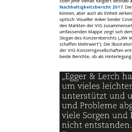
Eben jene Vielfalt fungiert deshalb 
Nachhaltigkeitsbericht 2017
. Di
können, aber auch als Einheit wirken
optisch: Visueller Anker beider Cover
den Märkten der VIG zusammensetzt.
umfassenden Mappe zeigt sich dem
Slogan des Konzernberichts („Wir le
schaffen Mehrwert“). Die Illustrat
der VIG-Konzerngesellschaften ents
beide Berichte, ob als Hinterlegung