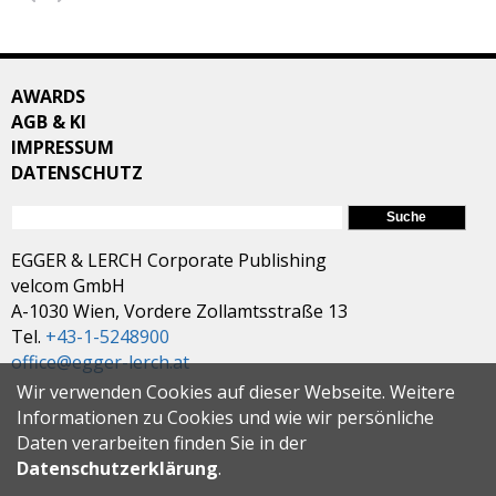
AWARDS
AGB & KI
IMPRESSUM
DATENSCHUTZ
SUCHFORMULAR
Suche
EGGER & LERCH Corporate Publishing
velcom GmbH
A-1030 Wien, Vordere Zollamtsstraße 13
Tel.
+43-1-5248900
office@egger-lerch.at
Wir verwenden Cookies auf dieser Webseite. Weitere
Informationen zu Cookies und wie wir persönliche
Daten verarbeiten finden Sie in der
Datenschutzerklärung
.