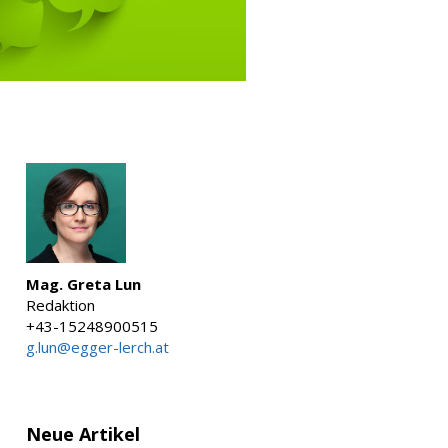
Mag. Greta Lun
Redaktion
+43-15248900515
g.lun@egger-lerch.at
Neue Artikel