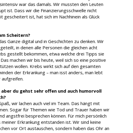
sintensiv war das damals. Wir mussten den Leuten
t ist. Dass wir die Finanzierungsschwelle nicht
 gescheitert ist, hat sich im Nachhinein als Glück
am Scheitern?
as Ganze digital und in Geschichten zu denken. Wir
eteilt, in denen alle Personen die gleichen acht
ebs gestellt bekommen, etwa welche drei Tipps sie
as machen wir bis heute, weil sich so eine positive
stützen wollen. Krebs wirkt sich auf den gesamten
inden der Erkrankung – man isst anders, man lebt
r aufgreifen.
, aber du gehst sehr offen und auch humorvoll
uch?
Spaß, wir lachen auch viel im Team. Das hängt mit
n. Sogar für Themen wie Tod und Trauer haben wir
und angstfrei besprechen können. Für mich persönlich
 meiner Erkrankung entstanden ist. Wir sind keine
nschen vor Ort austauschen, sondern haben das Ohr an