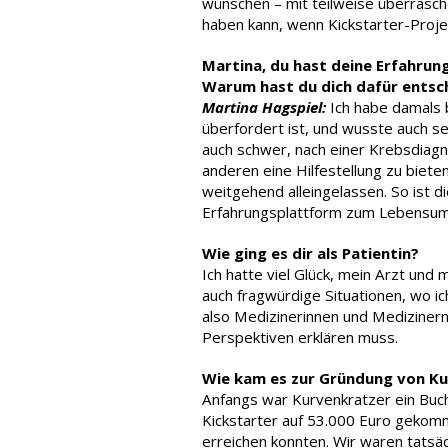
wünschen – mit teilweise überras
haben kann, wenn Kickstarter-Proje
Martina, du hast deine Erfahrun
Warum hast du dich dafür entsc
Martina Hagspiel:
Ich habe damals 
überfordert ist, und wusste auch sel
auch schwer, nach einer Krebsdiag
anderen eine Hilfestellung zu biete
weitgehend alleingelassen. So ist d
Erfahrungsplattform zum Lebensum
Wie ging es dir als Patientin?
Ich hatte viel Glück, mein Arzt und
auch fragwürdige Situationen, wo i
also Medizinerinnen und Medizinern
Perspektiven erklären muss.
Wie kam es zur Gründung von K
Anfangs war Kurvenkratzer ein Buch
Kickstarter auf 53.000 Euro gekomm
erreichen konnten. Wir waren tatsäc