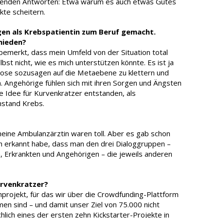
chenden Antworten: Etwa warum es auch etwas Gutes
kte scheitern.
gen als Krebspatientin zum Beruf gemacht.
hieden?
bemerkt, dass mein Umfeld von der Situation total
bst nicht, wie es mich unterstützen könnte. Es ist ja
nose sozusagen auf die Metaebene zu klettern und
n. Angehörige fühlen sich mit ihren Sorgen und Ängsten
ie Idee für Kurvenkratzer entstanden, als
stand Krebs.
 meine Ambulanzärztin waren toll. Aber es gab schon
ch erkannt habe, dass man den drei Dialoggruppen –
, Erkrankten und Angehörigen – die jeweils anderen
urvenkratzer?
projekt, für das wir über die Crowdfunding-Plattform
en sind – und damit unser Ziel von 75.000 nicht
hlich eines der ersten zehn Kickstarter-Projekte in