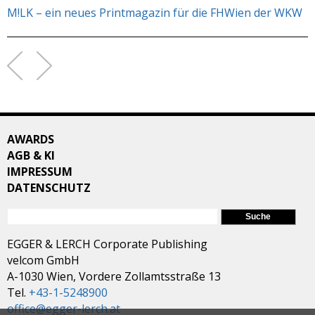
M!LK – ein neues Printmagazin für die FHWien der WKW
AWARDS
AGB & KI
IMPRESSUM
DATENSCHUTZ
SUCHFORMULAR
Suche
EGGER & LERCH Corporate Publishing
velcom GmbH
A-1030 Wien, Vordere Zollamtsstraße 13
Tel.
+43-1-5248900
office@egger-lerch.at