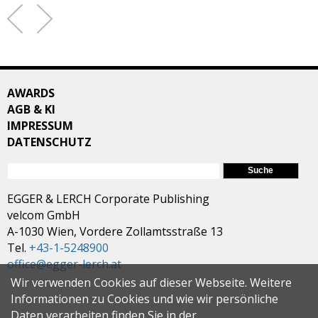
AWARDS
AGB & KI
IMPRESSUM
DATENSCHUTZ
SUCHFORMULAR
Suche
EGGER & LERCH Corporate Publishing
velcom GmbH
A-1030 Wien, Vordere Zollamtsstraße 13
Tel.
+43-1-5248900
office@egger-lerch.at
Wir verwenden Cookies auf dieser Webseite. Weitere
Informationen zu Cookies und wie wir persönliche
Daten verarbeiten finden Sie in der