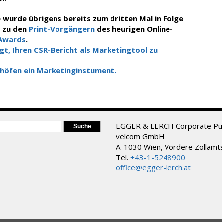
 wurde übrigens bereits zum dritten Mal in Folge
r zu den
Print-Vorgängern
des heurigen Online-
Awards
.
gt, Ihren CSR-Bericht als Marketingtool zu
dhöfen ein Marketinginstument.
ORMULAR
EGGER & LERCH Corporate Pub
velcom GmbH
A-1030 Wien, Vordere Zollamt
Tel.
+43-1-5248900
office@egger-lerch.at