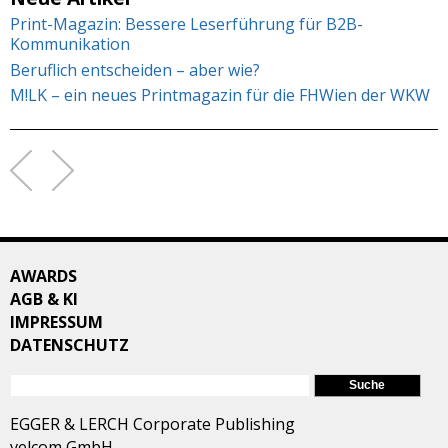
Print-Magazin: Bessere Leserführung für B2B-
Kommunikation
Beruflich entscheiden – aber wie?
M!LK – ein neues Printmagazin für die FHWien der WKW
AWARDS
AGB & KI
IMPRESSUM
DATENSCHUTZ
SUCHFORMULAR
Suche
EGGER & LERCH Corporate Publishing
velcom GmbH