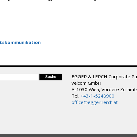
eitskommunikation
ORMULAR
EGGER & LERCH Corporate Pub
velcom GmbH
A-1030 Wien, Vordere Zollamt
Tel.
+43-1-5248900
office@egger-lerch.at