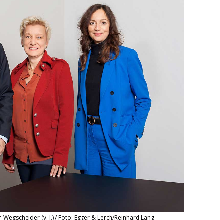
-Wegscheider (v. l.) / Foto: Egger & Lerch/Reinhard Lang