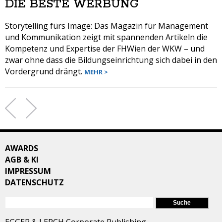
DIE BESTE WERBUNG
Storytelling fürs Image: Das Magazin für Management
und Kommunikation zeigt mit spannenden Artikeln die
Kompetenz und Expertise der FHWien der WKW – und
zwar ohne dass die Bildungseinrichtung sich dabei in den
Vordergrund drängt.
MEHR >
SEITEN
AWARDS
AGB & KI
IMPRESSUM
DATENSCHUTZ
SUCHFORMULAR
Suche
EGGER & LERCH Corporate Publishing