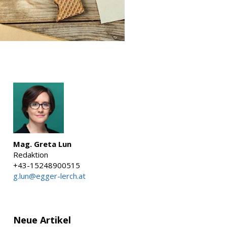
Mag. Greta Lun
Redaktion
+43-15248900515
g.lun@egger-lerch.at
Neue Artikel