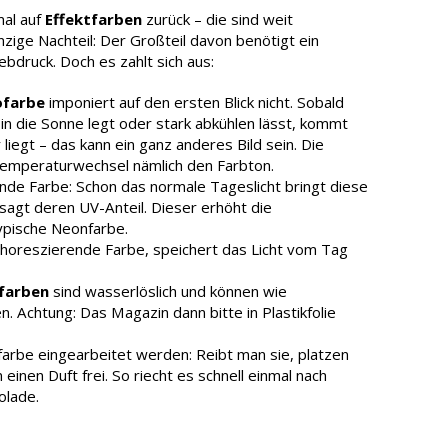
mal auf
Effektfarben
zurück – die sind weit
inzige Nachteil: Der Großteil davon benötigt ein
ebdruck. Doch es zahlt sich aus:
farbe
imponiert auf den ersten Blick nicht. Sobald
 in die Sonne legt oder stark abkühlen lässt, kommt
iegt – das kann ein ganz anderes Bild sein. Die
emperaturwechsel nämlich den Farbton.
ende Farbe: Schon das normale Tageslicht bringt diese
agt deren UV-Anteil. Dieser erhöht die
typische Neonfarbe.
horeszierende Farbe, speichert das Licht vom Tag
farben
sind wasserlöslich und können wie
 Achtung: Das Magazin dann bitte in Plastikfolie
farbe eingearbeitet werden: Reibt man sie, platzen
einen Duft frei. So riecht es schnell einmal nach
olade.