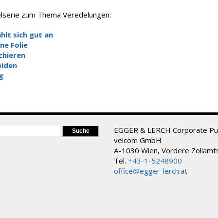
ikelserie zum Thema Veredelungen:
hlt sich gut an
ne Folie
chieren
eiden
g
ORMULAR
EGGER & LERCH Corporate Pub
velcom GmbH
A-1030 Wien, Vordere Zollamt
Tel.
+43-1-5248900
office@egger-lerch.at