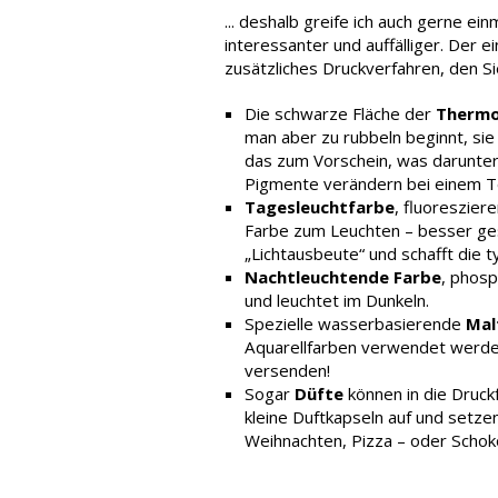
... deshalb greife ich auch gerne ein
interessanter und auffälliger. Der e
zusätzliches Druckverfahren, den Si
Die schwarze Fläche der
Thermo
man aber zu rubbeln beginnt, sie
das zum Vorschein, was darunter l
Pigmente verändern bei einem T
Tagesleuchtfarbe
, fluoreszier
Farbe zum Leuchten – besser ges
„Lichtausbeute“ und schafft die 
Nachtleuchtende Farbe
, phosp
und leuchtet im Dunkeln.
Spezielle wasserbasierende
Mal
Aquarellfarben verwendet werden.
versenden!
Sogar
Düfte
können in die Druck
kleine Duftkapseln auf und setzen 
Weihnachten, Pizza – oder Schok