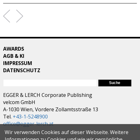
AWARDS
AGB & KI
IMPRESSUM
DATENSCHUTZ
SUCHFORMULAR
Suche
EGGER & LERCH Corporate Publishing
velcom GmbH
A-1030 Wien, Vordere Zollamtsstraße 13
Tel.
+43-1-5248900
office@egger-lerch.at
Wir verwenden Cookies auf dieser Webseite. Weitere
Informationen zu Cookies und wie wir persönliche