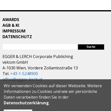
AWARDS
AGB & KI
IMPRESSUM
DATENSCHUTZ
SUCHFORMULAR
Suche
EGGER & LERCH Corporate Publishing
velcom GmbH
A-1030 Wien, Vordere Zollamtsstraße 13
Tel.
+43-1-5248900
office@egger-lerch.at
Wir verwenden Cookies auf dieser Webseite. Weitere
Informationen zu Cookies und wie wir persönliche
Daten verarbeiten finden Sie in der
Datenschutzerklärung
.