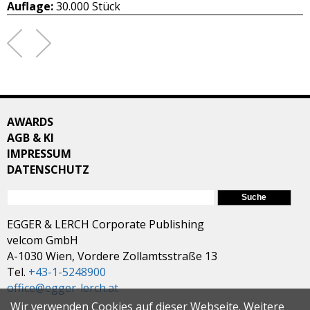
Auflage:
30.000 Stück
AWARDS
AGB & KI
IMPRESSUM
DATENSCHUTZ
SUCHFORMULAR
Suche
EGGER & LERCH Corporate Publishing
velcom GmbH
A-1030 Wien, Vordere Zollamtsstraße 13
Tel.
+43-1-5248900
office@egger-lerch.at
Wir verwenden Cookies auf dieser Webseite. Weitere