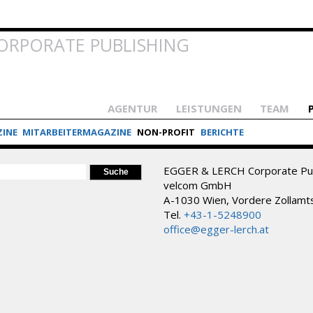
Direkt
zum
Inhalt
ORPORATE PUBLISHING
AGENTUR
LEISTUNGEN
TEAM
INE
MITARBEITERMAGAZINE
NON-PROFIT
BERICHTE
ORMULAR
EGGER & LERCH Corporate Pub
velcom GmbH
A-1030 Wien, Vordere Zollamt
Tel.
+43-1-5248900
office@egger-lerch.at