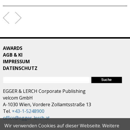
AWARDS
AGB & KI
IMPRESSUM
DATENSCHUTZ
SUCHFORMULAR
Suche
EGGER & LERCH Corporate Publishing
velcom GmbH
A-1030 Wien, Vordere Zollamtsstraße 13
Tel.
+43-1-5248900
office@egger-lerch.at
Wir verwenden Cookies auf dieser Webseite. Weitere