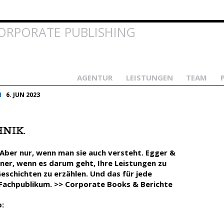
Direkt
zum
Inhalt
ORPORATE PUBLISHING
AGENTUR
LEISTUNGEN
TEAM
H
6. JUN 2023
NIK.
 Aber nur, wenn man sie auch versteht. Egger &
rtner, wenn es darum geht, Ihre Leistungen zu
Geschichten zu erzählen. Und das für jede
 Fachpublikum.
>> Corporate Books & Berichte
o: