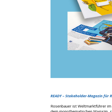
READY – Stakeholder-Magazin für
Rosenbauer ist Weltmarktführer im
dem mono­thematischen Magazin „rea