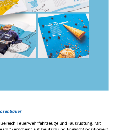
 Rosenbauer
 Bereich Feuerwehrfahrzeuge und -ausrüstung. Mit
dy“ (erscheint auf Deutsch und Englisch) positioniert