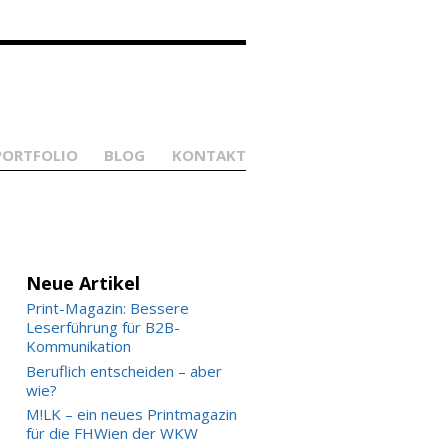
PORTFOLIO
BLOG
KONTAKT
Neue Artikel
Print-Magazin: Bessere
Leserführung für B2B-
Kommunikation
Beruflich entscheiden – aber
wie?
M!LK – ein neues Printmagazin
für die FHWien der WKW