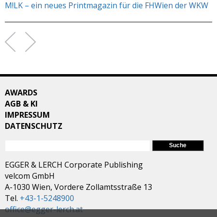
M!LK – ein neues Printmagazin für die FHWien der WKW
AWARDS
AGB & KI
IMPRESSUM
DATENSCHUTZ
SUCHFORMULAR
Suche
EGGER & LERCH Corporate Publishing
velcom GmbH
A-1030 Wien, Vordere Zollamtsstraße 13
Tel.
+43-1-5248900
office@egger-lerch.at