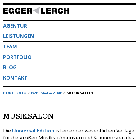
Direkt
zum
Inhalt
AGENTUR
LEISTUNGEN
TEAM
PORTFOLIO
BLOG
KONTAKT
PORTFOLIO
>
B2B-MAGAZINE
>
MUSIKSALON
MUSIKSALON
Die
Universal Edition
ist einer der wesentlichen Verlage
für die großen Musikströmungen und Komponisten des