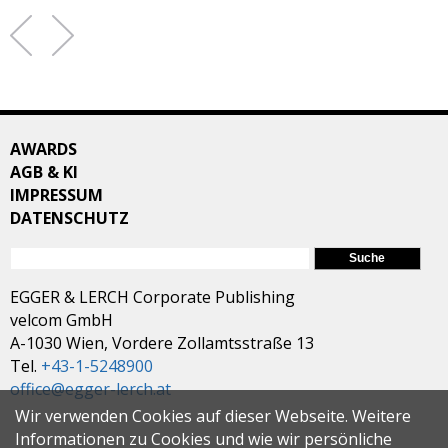
AWARDS
AGB & KI
IMPRESSUM
DATENSCHUTZ
SUCHFORMULAR
Suche
EGGER & LERCH Corporate Publishing
velcom GmbH
A-1030 Wien, Vordere Zollamtsstraße 13
Tel.
+43-1-5248900
office@egger-lerch.at
Wir verwenden Cookies auf dieser Webseite. Weitere
Informationen zu Cookies und wie wir persönliche