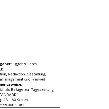
geber:
Egger & Lerch
ng:
ion, Redaktion, Gestaltung,
temanagement und -verkauf
inungsweise:
lich als Beilage zur Tageszeitung
STANDARD“
g:
28 – 60 Seiten
e:
45.000 Stück