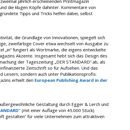
zweimal jährlich erscheinenden Printmagazin
 und die klugen Köpfe dahinter. Kommentare von
gründete Tipps und Tricks helfen dabei, selbst
.
vität, die Grundlage von Innovationen, spiegelt sich
lige, zweifarbige Cover etwa wechselt von Ausgabe zu
l „in“ fungiert als Wortmarke, die eigens entwickelte
Magazins Akzente. Insgesamt hebt sich das Design des
ufmachung der Tageszeitung „DER STANDARD“ ab, als
nfinanzierte Zeitschrift so für Aufsehen. Und das
nd Lesern, sondern auch unter Publikationsprofis:
azins erhielt den
European Publishing Award in der
außergewöhnliche Gestaltung durch Egger & Lerch und
TANDARD“
(mit einer Auflage von 45.000 Stück)
nft gestalten“ für viele Unternehmen zum attraktiven