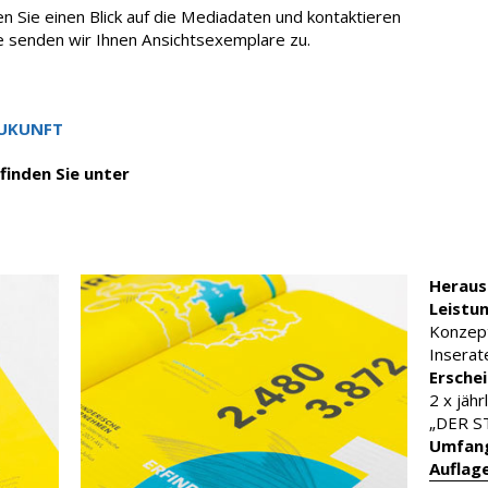
 Sie einen Blick auf die Mediadaten und kontaktieren
e senden wir Ihnen Ansichtsexemplare zu.
ZUKUNFT
finden Sie unter
Heraus
Leistu
Konzept
Insera
Ersche
2 x jähr
„DER 
Umfan
Auflag