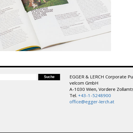
ORMULAR
EGGER & LERCH Corporate Pub
velcom GmbH
A-1030 Wien, Vordere Zollamt
Tel.
+43-1-5248900
office@egger-lerch.at