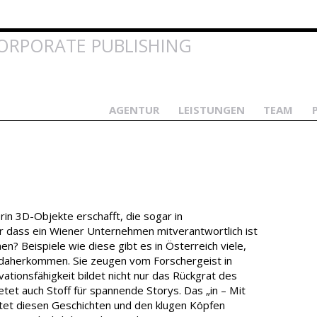
Direkt
zum
Inhalt
ORPORATE PUBLISHING
AGENTUR
LEISTUNGEN
TEAM
in 3D-Objekte erschafft, die sogar in
r dass ein Wiener Unternehmen mitverantwortlich ist
n? Beispiele wie diese gibt es in Österreich viele,
r daherkommen. Sie zeugen vom Forschergeist in
tionsfähigkeit bildet nicht nur das Rückgrat des
etet auch Stoff für spannende Storys. Das „in – Mit
etet diesen Geschichten und den klugen Köpfen