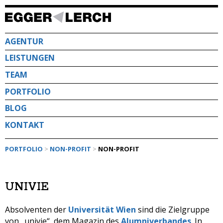
Direkt
zum
Inhalt
AGENTUR
LEISTUNGEN
TEAM
PORTFOLIO
BLOG
KONTAKT
PORTFOLIO
>
NON-PROFIT
>
NON-PROFIT
UNIVIE
Absolventen der
Universität Wien
sind die Zielgruppe
von „univie“, dem Magazin des
Alumniverbandes
. In