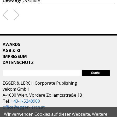
Umfang:
28 Seiten
AWARDS
AGB & KI
IMPRESSUM
DATENSCHUTZ
SUCHFORMULAR
Suche
EGGER & LERCH Corporate Publishing
velcom GmbH
A-1030 Wien, Vordere Zollamtsstraße 13
Tel.
+43-1-5248900
office@egger-lerch.at
Wir verwenden Cookies auf dieser Webseite. Weitere