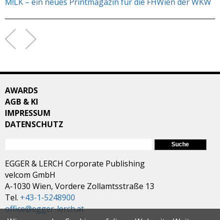
M!LK – ein neues Printmagazin für die FHWien der WKW
AWARDS
AGB & KI
IMPRESSUM
DATENSCHUTZ
SUCHFORMULAR
Suche
EGGER & LERCH Corporate Publishing
velcom GmbH
A-1030 Wien, Vordere Zollamtsstraße 13
Tel.
+43-1-5248900
office@egger-lerch.at