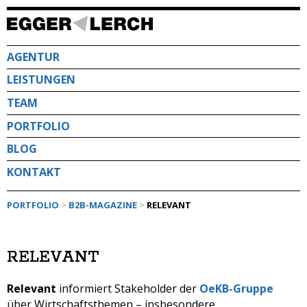
Direkt
zum
Inhalt
AGENTUR
LEISTUNGEN
TEAM
PORTFOLIO
BLOG
KONTAKT
PORTFOLIO
>
B2B-MAGAZINE
>
RELEVANT
RELEVANT
Relevant
informiert Stakeholder der
OeKB-Gruppe
über Wirtschaftsthemen – insbesondere