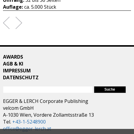
Umfang:
32 bis 36 Seiten
Auflage:
ca. 5.000 Stück
AWARDS
AGB & KI
IMPRESSUM
DATENSCHUTZ
SUCHFORMULAR
Suche
EGGER & LERCH Corporate Publishing
velcom GmbH
A-1030 Wien, Vordere Zollamtsstraße 13
Tel.
+43-1-5248900
office@egger-lerch.at