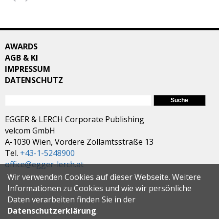
AWARDS
AGB & KI
IMPRESSUM
DATENSCHUTZ
SUCHFORMULAR
Suche
EGGER & LERCH Corporate Publishing
velcom GmbH
A-1030 Wien, Vordere Zollamtsstraße 13
Tel.
+43-1-5248900
office@egger-lerch.at
Wir verwenden Cookies auf dieser Webseite. Weitere
Informationen zu Cookies und wie wir persönliche
Daten verarbeiten finden Sie in der
Datenschutzerklärung
.